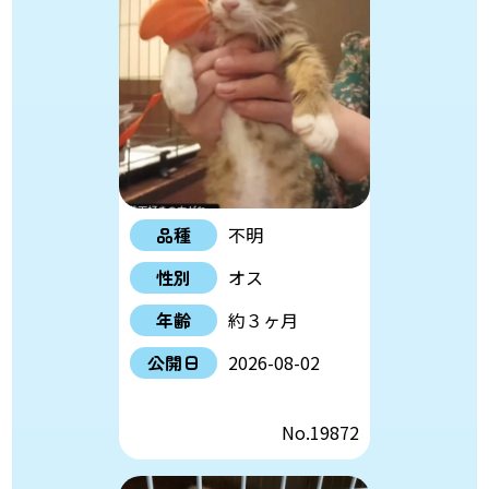
品種
不明
性別
オス
年齢
約３ヶ月
公開日
2026-08-02
No.19872