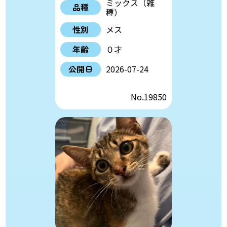
ミックス（雑
品種
種）
性別
メス
年齢
０才
公開日
2026-07-24
No.19850