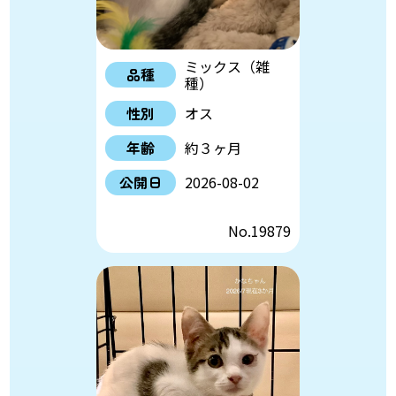
ミックス（雑
品種
種）
性別
オス
年齢
約３ヶ月
公開日
2026-08-02
No.19879