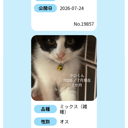
公開日
2026-07-24
No.19857
ミックス（雑
品種
種）
性別
オス