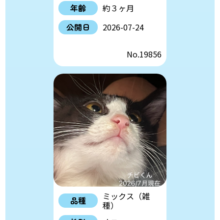
年齢
約３ヶ月
公開日
2026-07-24
No.19856
ミックス（雑
品種
種）