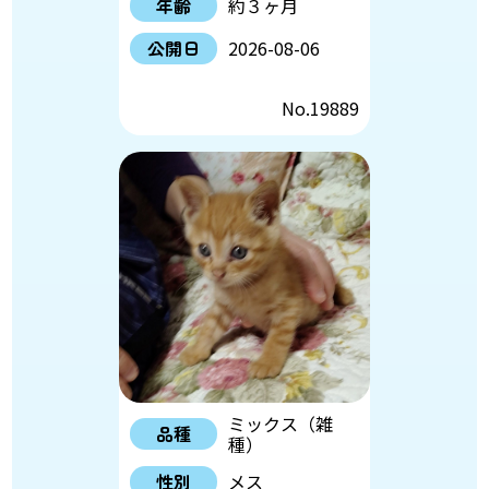
年齢
約３ヶ月
公開日
2026-08-06
No.19889
ミックス（雑
品種
種）
性別
メス