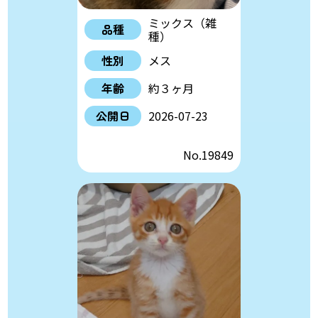
ミックス（雑
品種
種）
性別
メス
年齢
約３ヶ月
公開日
2026-07-23
No.19849