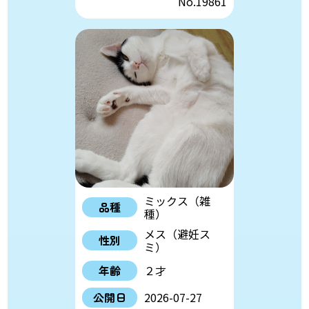
No.19861
ミックス（雑
品種
種）
メス（避妊ス
性別
ミ）
年齢
２才
公開日
2026-07-27