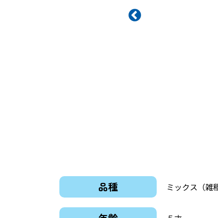
品種
ミックス（雑
年齢
５才