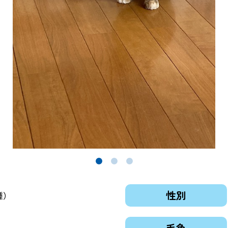
性別
種）
毛色