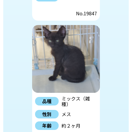
No.19847
ミックス（雑
品種
種）
性別
メス
年齢
約２ヶ月