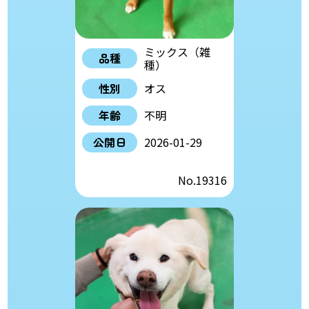
ミックス（雑
品種
種）
性別
オス
年齢
不明
公開日
2026-01-29
No.19316