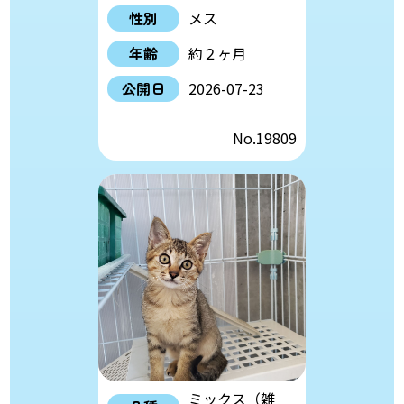
性別
メス
年齢
約２ヶ月
公開日
2026-07-23
No.19809
ミックス（雑