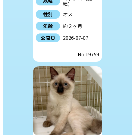
品種
種）
性別
オス
年齢
約２ヶ月
公開日
2026-07-07
No.19759