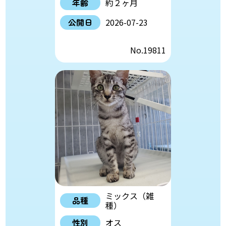
年齢
約２ヶ月
公開日
2026-07-23
No.19811
ミックス（雑
品種
種）
性別
オス