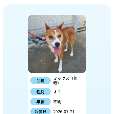
ミックス（雑
品種
種）
性別
オス
年齢
不明
公開日
2026-07-21