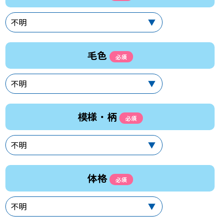
毛色
模様・柄
体格