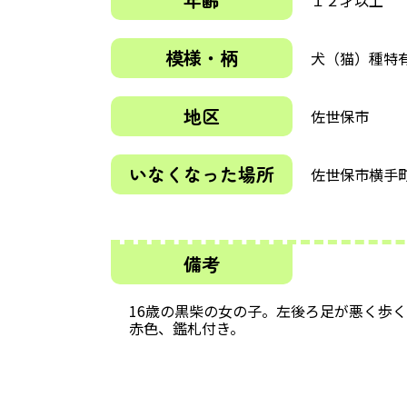
模様・柄
犬（猫）種特
地区
佐世保市
いなくなった場所
佐世保市横手
備考
16歳の黒柴の女の子。左後ろ足が悪く歩
赤色、鑑札付き。