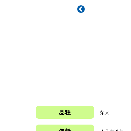
品種
柴犬
年齢
１２才以上