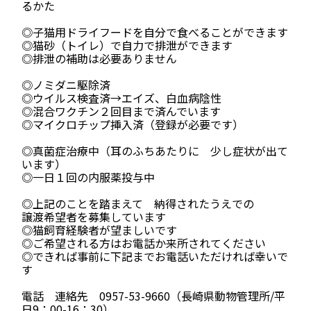
るかた
◎子猫用ドライフードを自分で食べることができます
◎猫砂（トイレ）で自力で排泄ができます
◎排泄の補助は必要ありません
◎ノミダニ駆除済
◎ウイルス検査済→エイズ、白血病陰性
◎混合ワクチン２回目まで済んでいます
◎マイクロチップ挿入済（登録が必要です）
◎真菌症治療中（耳のふちあたりに 少し症状が出て
います）
◎一日１回の内服薬投与中
◎上記のことを踏まえて 納得されたうえでの
譲渡希望者を募集しています
◎猫飼育経験者が望ましいです
◎ご希望される方はお電話か来所されてください
◎できれば事前に下記までお電話いただければ幸いで
す
電話 連絡先 0957-53-9660（長崎県動物管理所/平
日9：00-16：30）